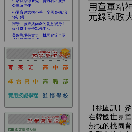
生活觀察做研究 普通科科展獲
用童軍精
亞軍及佳作
桃園育達武術小將 全國賽摘7金
元錄取政
5銀1銅
街景、發票與雨傘的創意變身！
設計群用美學點亮生活
美髮戰場拚實力 桃園育達全國
技能競賽獲佳績
生活觀察做研究 普通科科展獲
亞軍及佳作
桃園育達武術小將 全國賽摘7金
5銀1銅
街景、發票與雨傘的創意變身！
設計群用美學點亮生活
【桃園訊】參
在韓國世界童
熱忱的桃園育
錄取
國立臺灣大學
錄取
國立臺灣大學