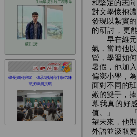
和堅定的志
生物環境系統工程學系
生物機電工程
對文學懷抱濃
發現以紮實的
的研討，更
早在維元國
蘇則諺
賴聖傑
市立平興國中
氣，當時他以
營，學習如何
暑假，他加入
偏鄉小學，為
學長姐回娘家 傳承經驗陪伴學弟妹
迎接學測挑戰
面對不同的班
嫩的雙手，捧
幕我真的好
值。」 「
望未來，他期
外語並汲取更
勇敢踏出舒適圈！商科三年級同學國
稅局實習 蛻變為專業稅務生力...