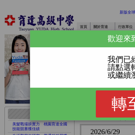
新版全
首頁
關於育達
行政單位
歡迎來
我們已
請點選
或繼續
轉
目前位置:
首頁
>
元錄取政大外交系
美髮戰場拚實力 桃園育達全國
技能競賽獲佳績
2026/6/29